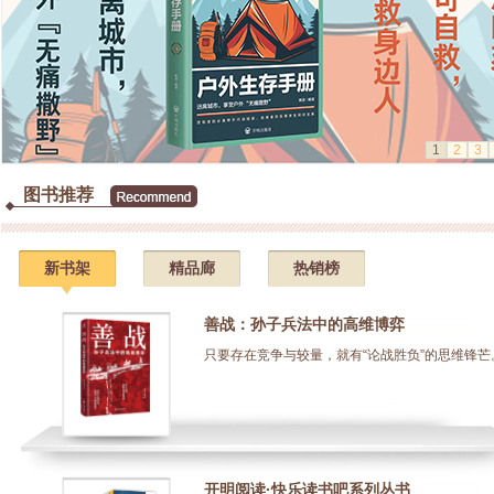
1
2
3
图书推荐
新书架
精品廊
热销榜
善战：孙子兵法中的高维博弈
只要存在竞争与较量，就有“论战胜负”的思维锋芒。.
开明阅读·快乐读书吧系列丛书