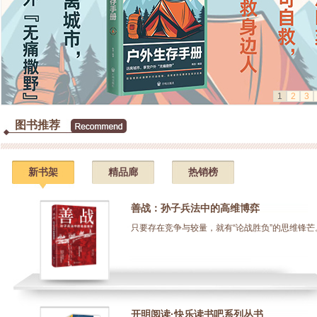
1
2
3
图书推荐
新书架
精品廊
热销榜
善战：孙子兵法中的高维博弈
只要存在竞争与较量，就有“论战胜负”的思维锋芒。.
开明阅读·快乐读书吧系列丛书