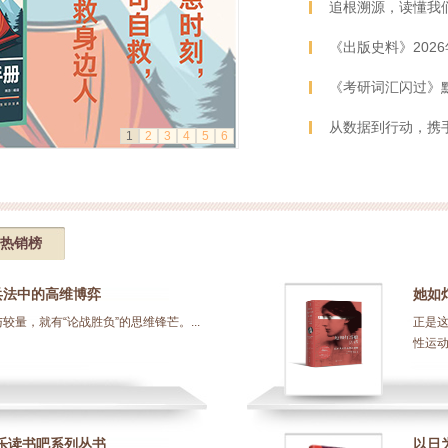
追根溯源，读懂我
《出版史料》202
《考研词汇闪过》
从数据到行动，携手
1
2
3
4
5
6
热销榜
兵法中的高维博弈
她如
较量，就有“论战胜负”的思维锋芒。...
正是
性运动
乐读书吧系列丛书
以日