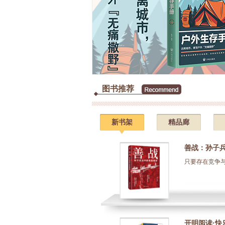
图书推荐
新书架
精品廊
善战：孙子
只要存在竞争与
开明阅读·快