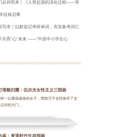
们从何而来｜《人类起源的演化过程——爷
6年征稿启事
默写本｜以默促记考研单词，夯实备考词汇
共育“心”未来 ——“中国中小学生心
灯塔般闪耀：伍尔夫女性主义三部曲
这样一位重病缠身的女子，帮助万千女性推开了女
尘封的大门...
为鉴：衰退时代生存指南