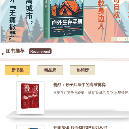
1
2
3
图书推荐
新书架
精品廊
热销榜
善战：孙子兵法中的高维博弈
只要存在竞争与较量，就有“论战胜负”的思维锋芒。.
开明阅读·快乐读书吧系列丛书