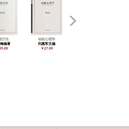
庭疗法
动机心理学
人格心理学
心
梅编著
刘惠军主编
许燕著
5.00
￥27.00
￥34.00