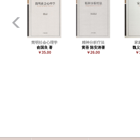
简明社会心理学
精神分析疗法
家
俞国良 著
黄蓓 陈安涛著
魏义
￥35.00
￥26.00
￥3