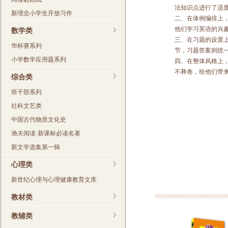
法知识点进行了适
新理念小学生开放习作
审订；
二、在体例编排上
他们学习英语的兴
数学类
三、在习题的设置
华杯赛系列
节，习题答案则统
小学数学应用题系列
四、在整体风格上
不释卷，给他们带
综合类
班干部系列
社科文艺类
中国古代物质文化史
渔夫阅读·新课标必读名著
新文学选集第一辑
心理类
新世纪心理与心理健康教育文库
教材类
教辅类