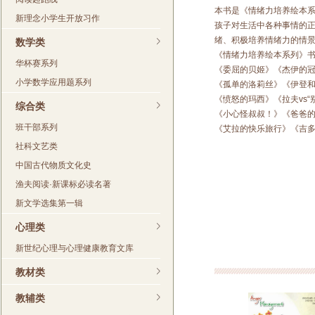
本书是《情绪力培养绘本
新理念小学生开放习作
孩子对生活中各种事情的
绪、积极培养情绪力的情
数学类
《情绪力培养绘本系列》
华杯赛系列
《委屈的贝姬》《杰伊的
小学数学应用题系列
《孤单的洛莉丝》《伊登
《愤怒的玛西》《拉夫vs“
综合类
《小心怪叔叔！》《爸爸
班干部系列
《艾拉的快乐旅行》《吉多
社科文艺类
中国古代物质文化史
渔夫阅读·新课标必读名著
新文学选集第一辑
心理类
新世纪心理与心理健康教育文库
教材类
教辅类