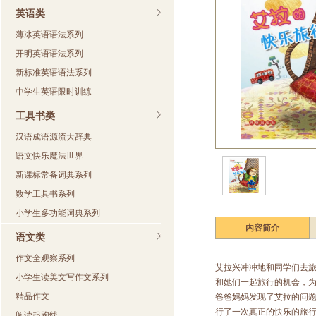
英语类
薄冰英语语法系列
开明英语语法系列
新标准英语语法系列
中学生英语限时训练
工具书类
汉语成语源流大辞典
语文快乐魔法世界
新课标常备词典系列
数学工具书系列
小学生多功能词典系列
内容简介
语文类
适读人群：6~12岁
作文全观察系列
艾拉兴冲冲地和同学们去
小学生读美文写作文系列
和她们一起旅行的机会，
精品作文
爸爸妈妈发现了艾拉的问
行了一次真正的快乐的旅
阅读起跑线