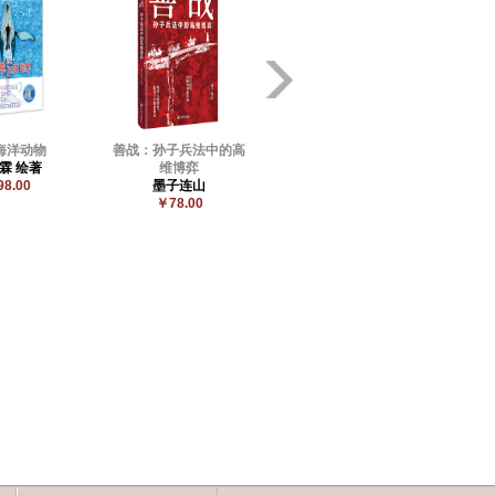
海洋动物
善战：孙子兵法中的高
她如灯塔般闪耀：伍尔
霖 绘著
维博弈
夫女性主义三部曲
8.00
墨子连山
[英]弗吉尼亚·伍尔夫
￥78.00
著； 汪畅、唐男、谢妤
婕 译
￥68.00