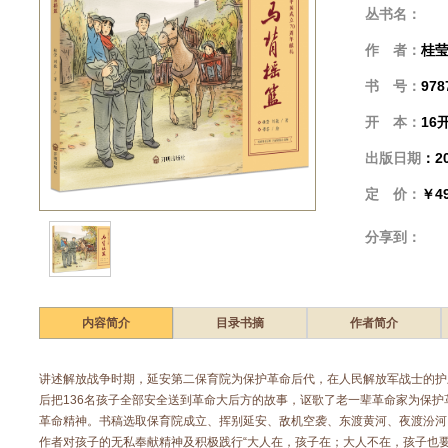
丛书名：
作 者：
桂莹
书 号：
978
开 本：
16
出版日期
：2
定 价：
￥49
分享到：
内容简介
目录书摘
作者简介
讲述解放战争时期，延安第二保育院为保护革命后代，在人民解放军战士的护
后把136名孩子全部安全送到革命大后方的故事，讴歌了老一辈革命家为保
革命精神。书稿选取保育院成立、挥别延安、敌机空袭、东渡黄河、夜渡汾河
作者对孩子的无私奉献精神及积极践行“大人在，孩子在；大人不在，孩子也