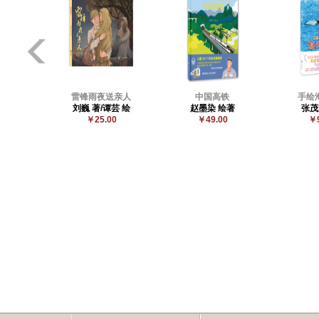
雷锋雨夜送亲人
中国高铁
手绘
刘巍 著/谭芸 绘
赵墨染 绘著
张茂
￥25.00
￥49.00
￥9