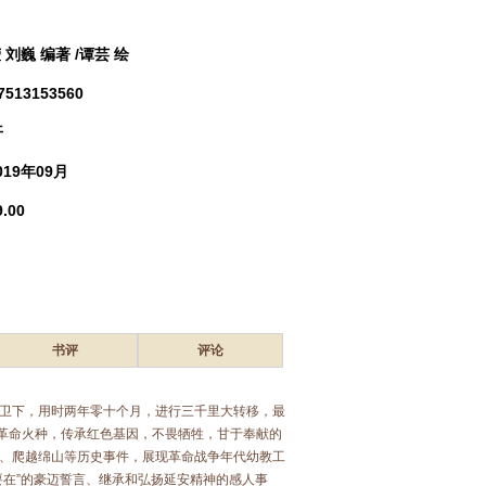
 刘巍 编著 /谭芸 绘
7513153560
开
019年09月
.00
书评
评论
卫下，用时两年零十个月，进行三千里大转移，最
护革命火种，传承红色基因，不畏牺牲，甘于奉献的
、爬越绵山等历史事件，展现革命战争年代幼教工
要在”的豪迈誓言、继承和弘扬延安精神的感人事