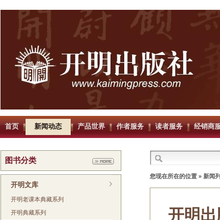
首页
新闻动态
产品世界
作者服务
读者服务
经销商
图书分类
您现在所在的位置 »
新闻
开明文库
开明老课本典藏系列
开明出
开明典藏系列