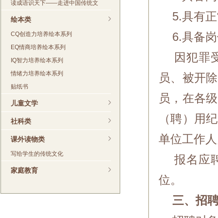
读成语识天下——走进中国传统文
5.具有正
绘本类
CQ创造力培养绘本系列
6.具备岗
EQ情商培养绘本系列
因犯罪受
IQ智力培养绘本系列
情绪力培养绘本系列
员、被开除
贴纸书
员，在各级
儿童文学
（聘）用纪
社科类
单位工作人
课外读物类
写给学生的传统文化
报名应聘
家庭教育
位。
三、招