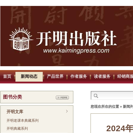
首页
新闻动态
产品世界
作者服务
读者服务
经销商
图书分类
您现在所在的位置 »
新闻
开明文库
开明老课本典藏系列
202
开明典藏系列