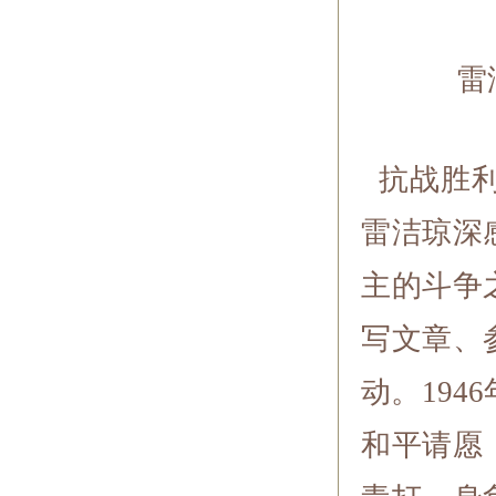
雷
抗战胜利
雷洁琼深
主的斗争
写文章、
动。19
和平请愿