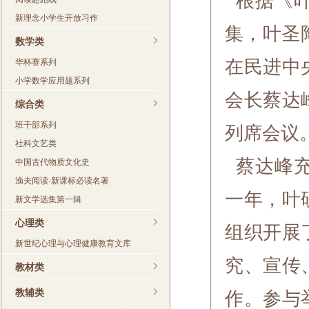
根据《叶
新理念小学生开放习作
集，叶圣
数学类
在民进中
华杯赛系列
小学数学应用题系列
会长蔡达
综合类
班干部系列
列席会议
社科文艺类
蔡达峰充
中国古代物质文化史
渔夫阅读·新课标必读名著
一年，叶
新文学选集第一辑
心理类
组织开展
新世纪心理与心理健康教育文库
究、宣传
教材类
教辅类
作。参与