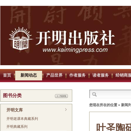
首页
新闻动态
产品世界
作者服务
读者服务
经销商
图书分类
您现在所在的位置 »
新闻
开明文库
开明老课本典藏系列
叶圣陶
开明典藏系列