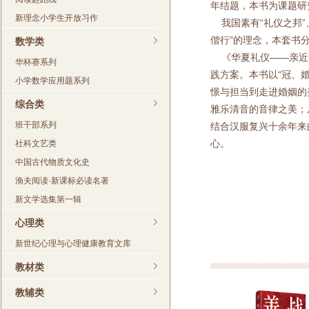
年结题，本书为课题研
新理念小学生开放习作
我国素有“礼仪之邦”
偕行”的理念，本套书
数学类
《华夏礼仪——亲近
华杯赛系列
践方案。本书以“冠、
小学数学应用题系列
憬与担当到走进婚姻的
综合类
雅乐清音的音律之美；
班干部系列
结合汉服复兴十余年来
心。
社科文艺类
中国古代物质文化史
渔夫阅读·新课标必读名著
新文学选集第一辑
心理类
新世纪心理与心理健康教育文库
教材类
教辅类